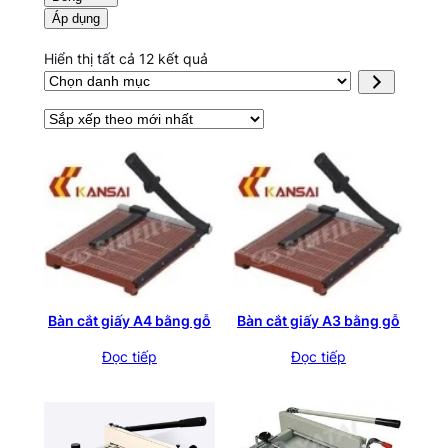
Áp dụng
Đã
Hiển thị tất cả 12 kết quả
Chọn
sắp
danh
xếp
mục
theo
mới
nhất
Bàn cắt giấy A4 bằng gỗ
Bàn cắt giấy A3 bằng gỗ
Đọc tiếp
Đọc tiếp