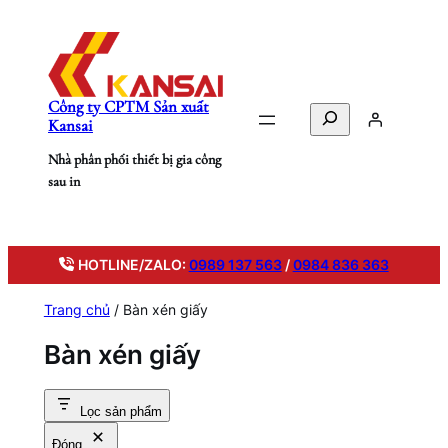
Chuyển
đến
phần
nội
Công ty CPTM Sản xuất
dung
Search
Kansai
Nhà phân phối thiết bị gia công
sau in
HOTLINE/ZALO:
0989 137 563
/
0984 836 363
Trang chủ
/ Bàn xén giấy
Bàn xén giấy
Lọc sản phẩm
Đóng