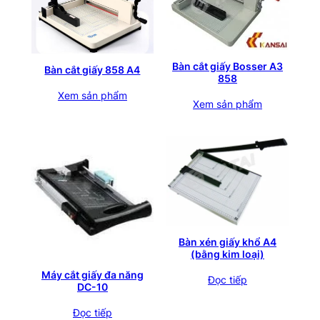
Bàn cắt giấy Bosser A3
Bàn cắt giấy 858 A4
858
Xem sản phẩm
Xem sản phẩm
Bàn xén giấy khổ A4
(bằng kim loại)
Máy cắt giấy đa năng
Đọc tiếp
DC-10
Đọc tiếp