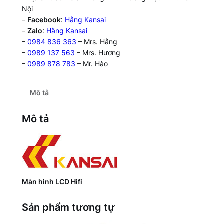
Nội
–
Facebook
:
Hằng Kansai
–
Zalo
:
Hằng Kansai
–
0984 836 363
– Mrs. Hằng
–
0989 137 563
– Mrs. Hương
–
0989 878 783
– Mr. Hào
Mô tả
Mô tả
Màn hình LCD Hifi
Sản phẩm tương tự