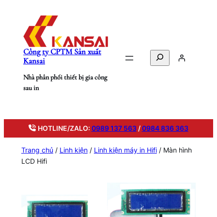
Chuyển
đến
phần
nội
Công ty CPTM Sản xuất
dung
Search
Kansai
Nhà phân phối thiết bị gia công
sau in
HOTLINE/ZALO:
0989 137 563
/
0984 836 363
Trang chủ
/
Linh kiện
/
Linh kiện máy in Hifi
/ Màn hình
LCD Hifi