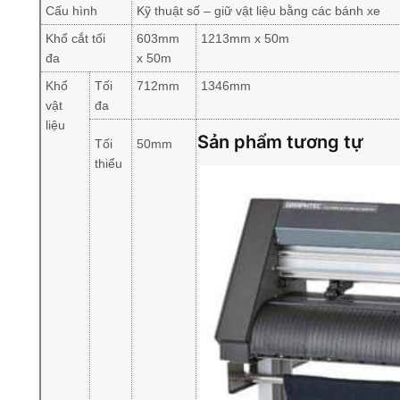
Cấu hình
Kỹ thuật số – giữ vật liệu bằng các bánh xe
Khổ cắt tối
603mm
1213mm x 50m
đa
x 50m
Khổ
Tối
712mm
1346mm
vật
đa
liệu
Sản phẩm tương tự
Tối
50mm
thiểu