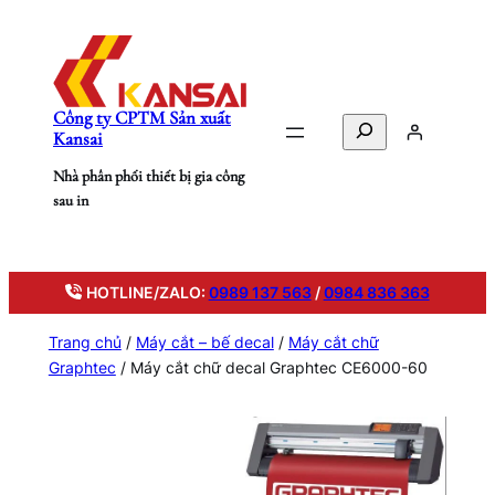
Chuyển
đến
phần
nội
Công ty CPTM Sản xuất
dung
Search
Kansai
Nhà phân phối thiết bị gia công
sau in
HOTLINE/ZALO:
0989 137 563
/
0984 836 363
Trang chủ
/
Máy cắt – bế decal
/
Máy cắt chữ
Graphtec
/ Máy cắt chữ decal Graphtec CE6000-60