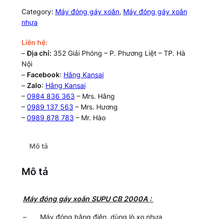
Category:
Máy đóng gáy xoắn
, 
Máy đóng gáy xoắn
nhựa
Liên hệ:
–
Địa chỉ:
352 Giải Phóng – P. Phương Liệt – TP. Hà
Nội
–
Facebook
:
Hằng Kansai
–
Zalo
:
Hằng Kansai
–
0984 836 363
– Mrs. Hằng
–
0989 137 563
– Mrs. Hương
–
0989 878 783
– Mr. Hào
Mô tả
Mô tả
Máy đóng gáy xoắn SUPU CB 2000A :
– Máy đóng bằng điện, dùng lò xo nhựa