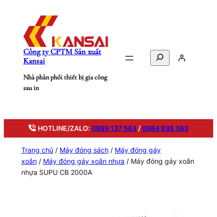
Chuyển
đến
phần
nội
Công ty CPTM Sản xuất
dung
Search
Kansai
Nhà phân phối thiết bị gia công
sau in
HOTLINE/ZALO:
0989 137 563
/
0984 836 363
Trang chủ
/
Máy đóng sách
/
Máy đóng gáy
xoắn
/
Máy đóng gáy xoắn nhựa
/ Máy đóng gáy xoắn
nhựa SUPU CB 2000A