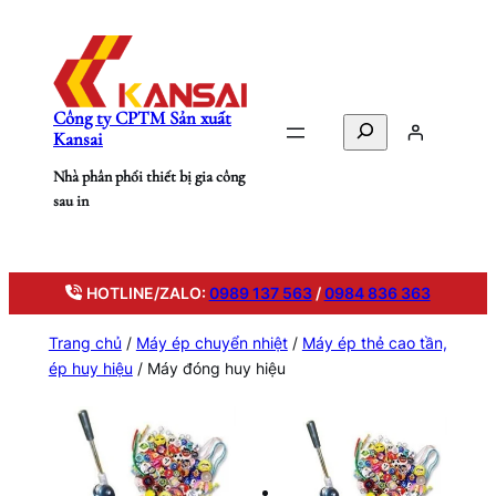
Chuyển
đến
phần
nội
Công ty CPTM Sản xuất
dung
Search
Kansai
Nhà phân phối thiết bị gia công
sau in
HOTLINE/ZALO:
0989 137 563
/
0984 836 363
Trang chủ
/
Máy ép chuyển nhiệt
/
Máy ép thẻ cao tần,
ép huy hiệu
/ Máy đóng huy hiệu