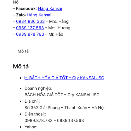
Nội
–
Facebook
:
Hằng Kansai
–
Zalo
:
Hằng Kansai
–
0984 836 363
– Mrs. Hằng
–
0989 137 563
– Mrs. Hương
–
0989 878 783
– Mr. Hào
Mô tả
Mô tả
BÁCH HÓA GIÁ TỐT – Cty KANSAI JSC
Doanh nghiệp:
BÁCH HÓA GIÁ TỐT – Cty KANSAI JSC
Địa chỉ::
Số 352 Giải Phóng – Thanh Xuân – Hà Nội,
Điện thoại::
0989.878.783 – 0989.137.563
Yahoo: