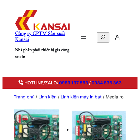
Chuyển
đến
phần
nội
Công ty CPTM Sản xuất
dung
Search
Kansai
Nhà phân phối thiết bị gia công
sau in
HOTLINE/ZALO:
0989 137 563
/
0984 836 363
Trang chủ
/
Linh kiện
/
Linh kiện máy in bạt
/ Media roll