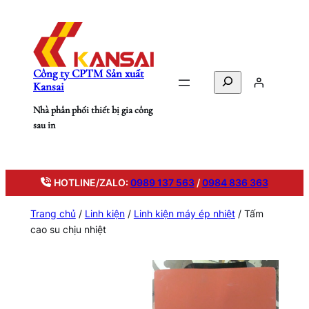
Chuyển
đến
phần
nội
Công ty CPTM Sản xuất
dung
Search
Kansai
Nhà phân phối thiết bị gia công
sau in
HOTLINE/ZALO:
0989 137 563
/
0984 836 363
Trang chủ
/
Linh kiện
/
Linh kiện máy ép nhiệt
/ Tấm
cao su chịu nhiệt