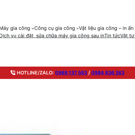
Máy gia công
Công cụ gia công
Vật liệu gia công – in ấn
Vật tư
Dịch vụ cài đặt, sửa chữa máy gia công sau in
Tin tức
HOTLINE/ZALO:
0989 137 563
/
0984 836 363