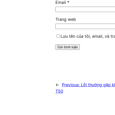
Email
*
Trang web
Lưu tên của tôi, email, và t
←
Previous:
Lỗi thường gặp k
T50