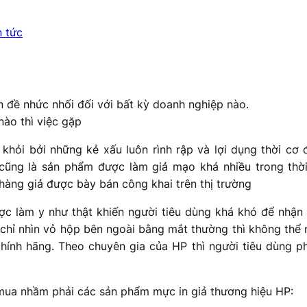
n tức
ấn đề nhức nhối đối với bất kỳ doanh nghiệp nào.
nào thì việc gặp
khỏi bởi những kẻ xấu luôn rình rập và lợi dụng thời c
cũng là sản phẩm được làm giả mạo khá nhiều trong thời
àng giả được bày bán công khai trên thị trường
ợc làm y như thật khiến người tiêu dùng khá khó để nhận 
hỉ nhìn vỏ hộp bên ngoài bằng mắt thường thì không thể n
hính hãng. Theo chuyên gia của HP thì người tiêu dùng phả
mua nhầm phải các sản phẩm mực in giả thương hiệu HP: