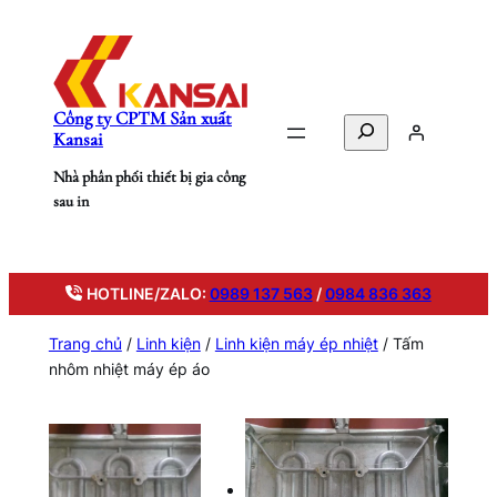
Chuyển
đến
phần
nội
Công ty CPTM Sản xuất
dung
Search
Kansai
Nhà phân phối thiết bị gia công
sau in
HOTLINE/ZALO:
0989 137 563
/
0984 836 363
Trang chủ
/
Linh kiện
/
Linh kiện máy ép nhiệt
/ Tấm
nhôm nhiệt máy ép áo