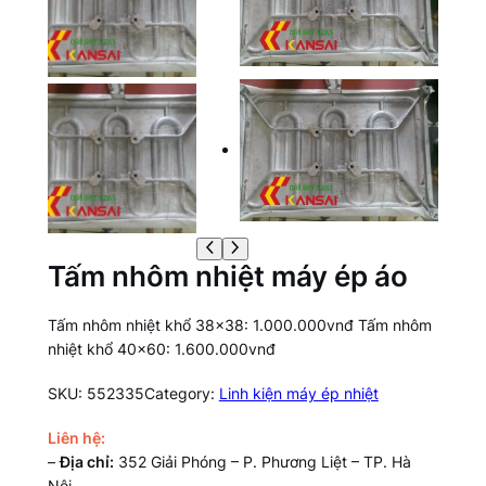
Tấm nhôm nhiệt máy ép áo
Tấm nhôm nhiệt khổ 38×38: 1.000.000vnđ Tấm nhôm
nhiệt khổ 40×60: 1.600.000vnđ
SKU:
552335
Category:
Linh kiện máy ép nhiệt
Liên hệ:
–
Địa chỉ:
352 Giải Phóng – P. Phương Liệt – TP. Hà
Nội