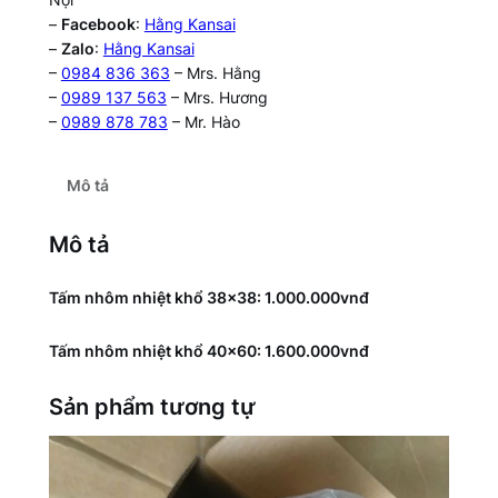
–
Facebook
:
Hằng Kansai
–
Zalo
:
Hằng Kansai
–
0984 836 363
– Mrs. Hằng
–
0989 137 563
– Mrs. Hương
–
0989 878 783
– Mr. Hào
Mô tả
Mô tả
Tấm nhôm nhiệt khổ 38×38: 1.000.000vnđ
Tấm nhôm nhiệt khổ 40×60: 1.600.000vnđ
Sản phẩm tương tự